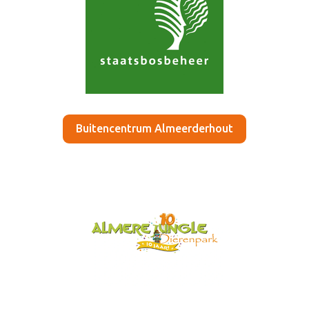
Buitencentrum Almeerderhout